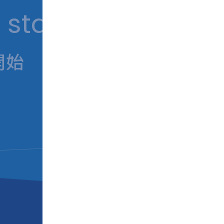
 starts with iNSIG
開始