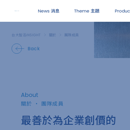
News
消息
Theme
主題
Produ
台大智活iNSIGHT
關於
團隊成員
Back
About
關於 ・ 團隊成員
最善於為企業創價的
