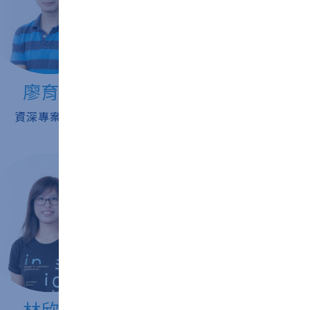
廖育駿
吳淑貞
資深專案經理
資深財務經理