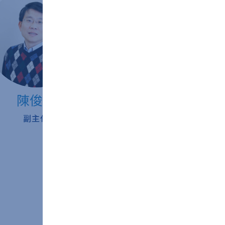
陳俊杉
賴宏誌
副主任
策略長