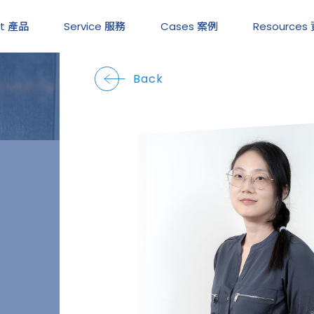
ct 產品
Service
服務
Cases
案例
Resources
Back