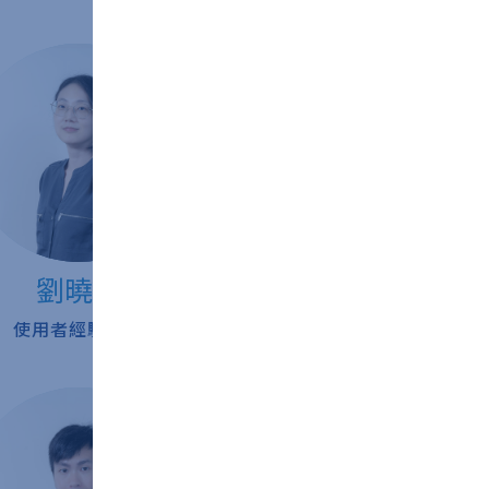
劉曉蓓
李酈旻
使用者經驗總監
服務設計師