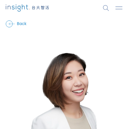
Back
Back
台大智活iNSIGHT
關於
團隊成員
About
關於 ・ 團隊成員