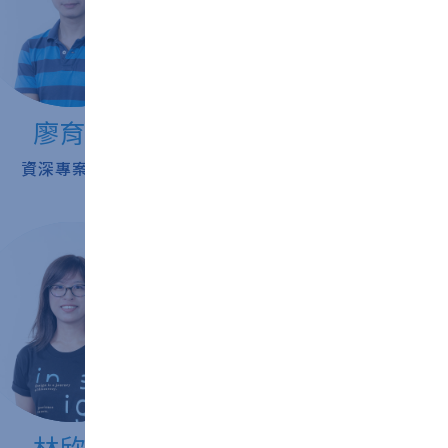
廖育駿
吳淑貞
資深專案經理
資深財務經理