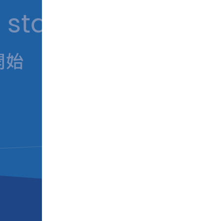
 starts with iNSIG
開始