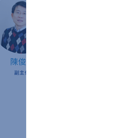
陳俊杉
賴宏誌
副主任
策略長