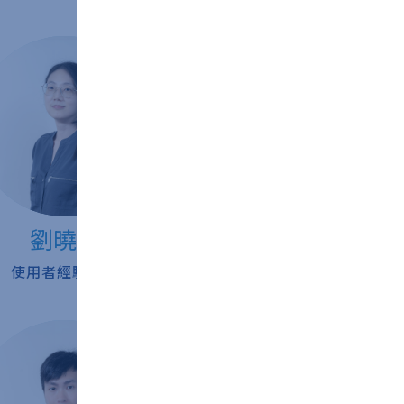
劉曉蓓
李酈旻
使用者經驗總監
服務設計師