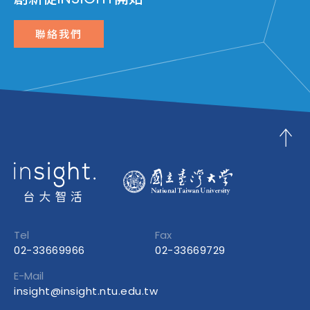
聯絡我們
Tel
Fax
02-33669966
02-33669729
E-Mail
insight@insight.ntu.edu.tw