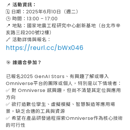
󠀠📌
活動資訊：
🗓 日期：2025年6月10日（週二）
🕒 時間：13:00 – 17:00
📍 地點：國家地震工程研究中心創新基地（台北市辛
亥路三段200號12樓）
🔗 活動詳情與報名：
https://reurl.cc/bWx046
󠀠
󠀠🎯
誰適合參加？
󠀠
󠀠已報名2025 GenAI Stars、有興趣了解或導入
Omniverse平台的團隊或個人，特別是以下情境者：
✅ 對 Omniverse 感興趣，但尚不清楚其定位與應用
方向
✅ 欲打造數位孿生、虛擬模擬、智慧製造等應用場
景，缺乏合適的工具與資源
✅ 希望在產品研發過程探索Omniverse作為核心技術
的可行性