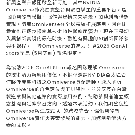
新與產業升級開啟全新可能，其中NVIDIA
Omniverse作為虛實整合與數位孿生的重要平台，能
協助開發者模擬、協作與建構未來場景，加速創新構想
實現。隨著Omniverse在全球持續拓展應用，國內開
發者也正逐步探索其技術特性與應用潛力，現在正是切
入與創新實踐的最佳時機，歡迎有興趣的AI創新團隊參
與本課程，一睹Omniverse的魅力！ #2025 GenAI
Stars早鳥 (5月底前) 報名限定。
󠀠
為協助2025 GenAI Stars報名團隊理解 Omniverse
的技術潛力與應用價值，本課程邀請NVIDIA亞太區合
作夥伴麗臺科技之Omniverse資深講師，深入解析
Omniverse的角色定位與工具特性，並分享其在台灣
製造業與其他產業的實際應用案例，幫助參與者建立概
念基礎與延伸學習方向。透過本次活動，我們期望促進
Omniverse與生成式 AI 的跨域整合，強化開發者
Omniverse實作與專案發展的能力，加速創新解決方
案的成形。
󠀠