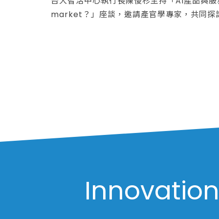
台大智活中心執行長陳俊杉主持「AI產品與服務如
market？」座談，邀請產官學專家，共同探
場落地策略
Innovation