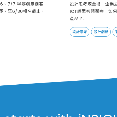
/6、7/7 舉辦創意創客
設計思考煉金術：企業
，至6/30報名截止，
ICT轉型智慧醫療，如
產品？
傳統製造優勢產業二代
設計思考
設計創新
新市場並建立界定新產