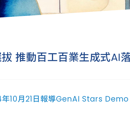
ars選拔 推動百工百業生成式A
10月21日報導GenAI Stars De