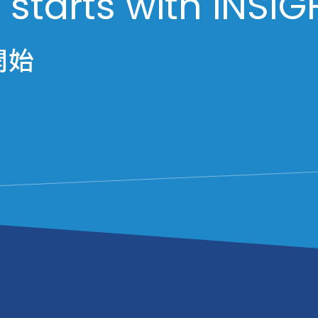
 starts with iNSIG
開始