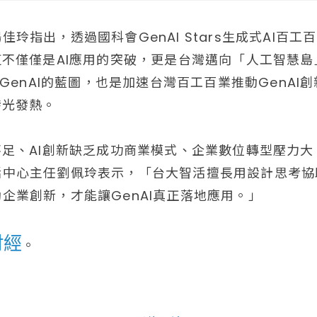
玲指出，透過國科會GenAI Stars生成式AI百
這不僅僅是AI應用的突破，更是台灣邁向「人工智慧島」
入GenAI的藍圖，也是加速台灣百工百業推動GenA
發光發熱。
不足、AI創新缺乏成功商業模式、企業數位轉型壓力大
中心主任劉佩玲表示，「台大智活擅長用設計思考協助
企業創新，才能讓GenAI真正落地應用。」
財經
。