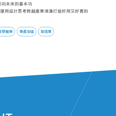
迎向未來的基本功
何運用設計思考跨越產業鴻溝打造好用又好賣的
接班想要開發新市場，如何運用設計思考掌握
智慧醫療
傳產加值
製造業
品規格的能力？