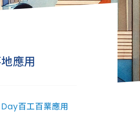
I落地應用
mo Day百工百業應用