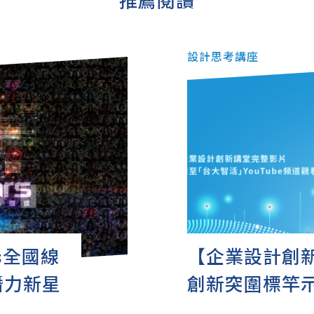
推薦閱讀
設計思考講座
rs全國線
【企業設計創
潛力新星
創新突圍標竿
加值經驗分享