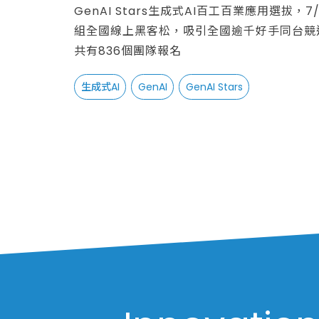
GenAI Stars生成式AI百工百業應用選拔，7
組全國線上黑客松，吸引全國逾千好手同台競逐
共有836個團隊報名
生成式AI
GenAI
GenAI Stars