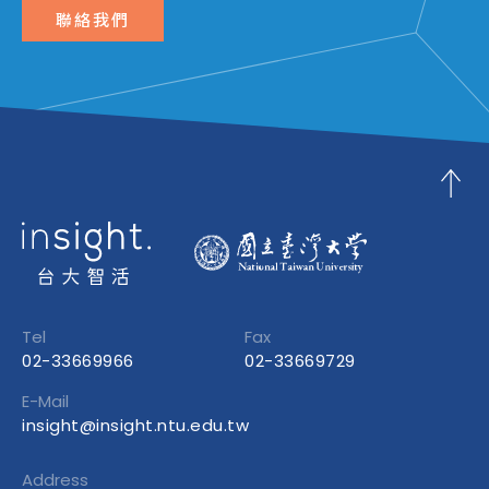
聯絡我們
Tel
Fax
02-33669966
02-33669729
E-Mail
insight@insight.ntu.edu.tw
Address