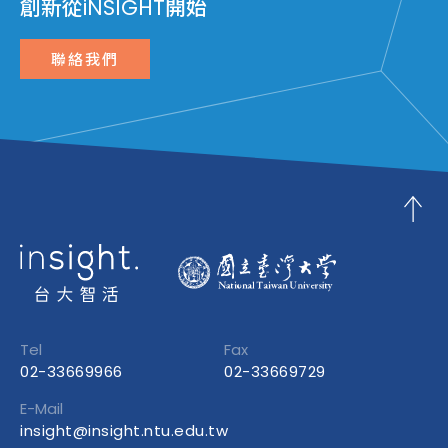
創新從iNSIGHT開始
聯絡我們
Tel
Fax
02-33669966
02-33669729
E-Mail
insight@insight.ntu.edu.tw