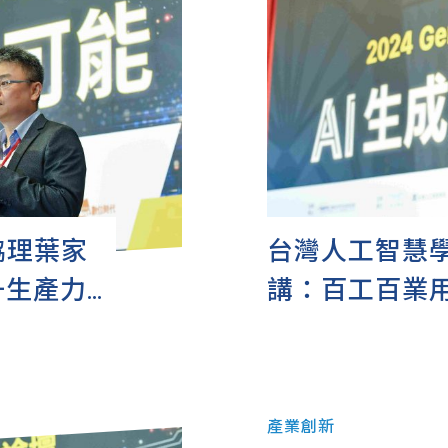
協理葉家
台灣人工智慧
升生產力
講：百工百業用A
產業高峰論
習地圖｜2024
產業創新