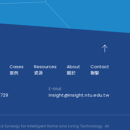
Cases
Resources
About
Contact
案例
資源
關於
聯繫
E-Mail
9729
insight@insight.ntu.edu.tw
d Synergy for Intelligent Home and Living Technology. All