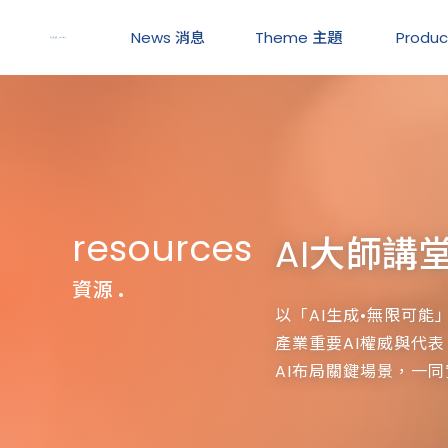
News
消息
Theme
主題
Produ
resources
AI大師講
資源
以「AI生成•無限可
產業重要AI權威與代
AI布局關鍵場景，一