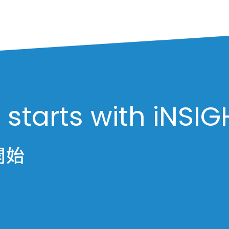
 starts with iNSIG
開始