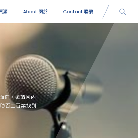
資源
About
關於
Contact
聯繫
大面向，邀請國內
協助百工百業找到