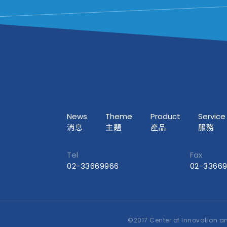
News
Theme
Product
Service
消息
主題
產品
服務
Tel
Fax
02-33669966
02-3366
©2017 Center of Innovation an