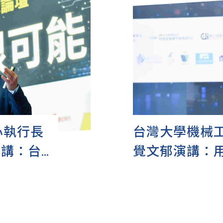
心執行長
台灣大學機械
演講：台
覺文郁演講：用
GPT｜
2024 GenA