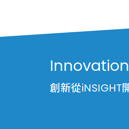
Innovation
創新從iNSIGHT