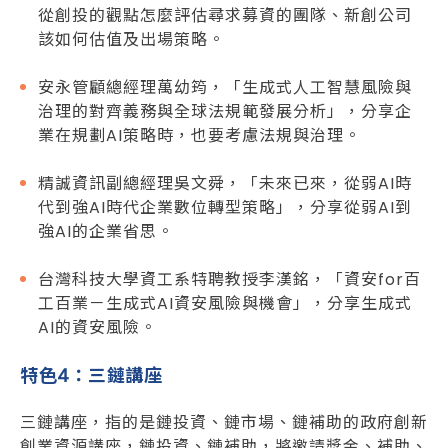
從創投的觀點怎麼評估尋求募資的團隊、新創公司
該如何估值及出場策略。
安永管顧總經理萬幼筠，「生成式人工智慧風險與
治理的對齊義務與全球法規範發展分析」，分享企
業在規劃AI策略時，也要考慮法規與治理。
精誠資訊副總經理吳文舜，「未來已來，從弱AI時
代到強AI時代企業數位轉型策略」，分享從弱AI到
強AI的企業省思。
台灣科技大學資工系特聘教授李漢銘，「資安for百
工百業－生成式AI資安風險與機會」，分享生成式
AI的資安風險。
特色4：三鏈講座
三鏈講座，指的是鏈投資、鏈市場、鏈補助的政府創新
創業資源講座，鏈投資、鏈補助，將邀請獎金、補助、