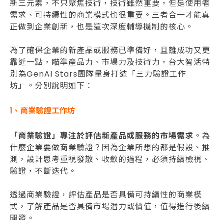
新三元素，不只聚焦技術，技術雖然重要，但是使用者
需求、可持續性的商業模式也很重要。三者合一才能真
正做到企業創新，也是這次深度輔導機制的核心。
為了確保企業的新產品或服務已準備好，且離成功又更
靠近一點，瞄準產品力、市場力及技術力，台大智活特
別為GenAI Stars團隊量身打造「三力驗證工作
坊」。分別說明如下：
1
、商業驗證工作坊
「商業驗證」
專注於評估新產品或服務的市場需求
。為
什麼企業要做商業驗證？因為企業所想的都是假設、推
測，設計思考重視發散、收斂的過程，必須持續檢視、
驗證，不斷迭代。
透過商業驗證，評估產品是否具備可持續性的商業模
式，了解產品是否具備市場潛力或價值，值得進行後續
開發。