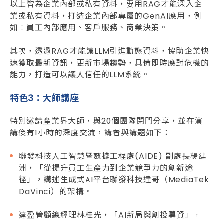
以上皆為企業內部或私有資料，要用RAG才能深入企
業或私有資料，打造企業內部專屬的GenAI應用，例
如：員工內部應用、客戶服務、商業決策。
其次，透過RAG才能讓LLM引進動態資料，協助企業快
速獲取最新資訊，更新市場趨勢，具備即時應對危機的
能力，打造可以讓人信任的LLM系統。
特色3
：大師講座
特別邀請產業界大師，與20個團隊閉門分享，並在演
講後有1小時的深度交流，講者與講題如下：
聯發科技人工智慧暨數據工程處(AIDE) 副處長楊建
洲，「從提升員工生產力到企業競爭力的創新途
徑」，講述生成式AI平台聯發科技達哥（MediaTek
DaVinci）的架構。
達盈管顧總經理林桂光，「AI新局與創投募資」，