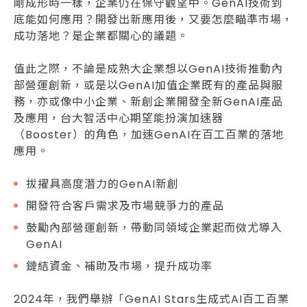
剛成形時一樣，企業仍在保守觀望中。GenAI技術到
底能如何應用？開發出新應用後，又要怎麼瞄準市場，
成功落地？是企業都關心的議題。
值此之際，不論是成熟大企業想以GenAI技術推動內
部營運創新，或是以GenAI加值企業既有的產品與服
務，亦或像中小企業、新創企業開發全新GenAI產品
及應用，台大智活中心期望能扮演加速器
（Booster）的角色，加速GenAI在百工百業的落地
應用。
拔擢具高度潛力的GenAI新創
開發符合客戶需求及市場競爭力的產品
鼓勵內部營運創新，帶動同領域企業起而傚尤導入
GenAI
鏈結資金、補助及市場，提升成功率
2024年，我們舉辦「GenAI Stars生成式AI百工百業