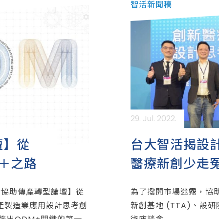
智活新聞稿
29. Jul. 2022.
壇】從
台大智活揭設
M＋之路
醫療新創少走
思考協助傳產轉型論壇】從
為了撥開市場迷霧，協
產製造業應用設計思考創
新創基地 (TTA)、設