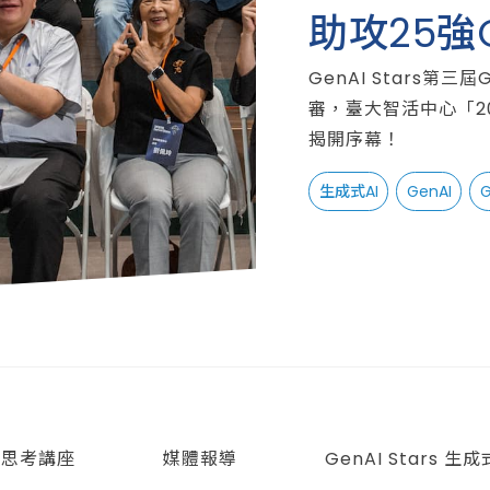
助攻25強
地！
GenAI Stars第三屆
審，臺大智活中心「202
揭開序幕！
生成式AI
GenAI
G
計思考講座
媒體報導
GenAI Stars 