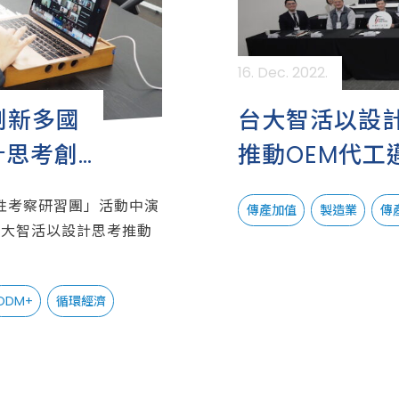
16. Dec. 2022.
創新多國
台大智活以設
計思考創
推動OEM代工
「ODM+」
國性考察研習團」活動中演
傳產加值
製造業
傳
台大智活以設計思考推動
ODM+
循環經濟