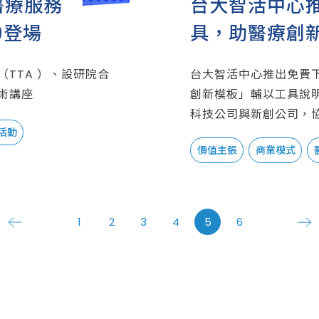
醫療服務
台大智活中心
9登場
具，助醫療創
醫療照護產品
TTA ）、設研院合
台大智活中心推出免費
術講座
創新模板」輔以工具說
科技公司與新創公司，
活動
價值主張
商業模式
智慧醫療
用戶經驗地圖
1
2
3
4
5
6